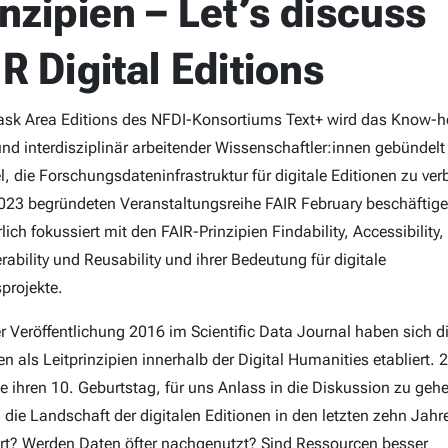
inzipien – Let’s discuss
R Digital Editions
Task Area Editions des NFDI-Konsortiums Text+ wird das Know-
 und interdisziplinär arbeitender Wissenschaftler:innen gebündelt
l, die Forschungsdateninfrastruktur für digitale Editionen zu ver
2023 begründeten Veranstaltungsreihe FAIR February beschäftige
lich fokussiert mit den FAIR-Prinzipien Findability, Accessibility,
rability und Reusability und ihrer Bedeutung für digitale
sprojekte.
rer Veröffentlichung 2016 im Scientific Data Journal haben sich d
en als Leitprinzipien innerhalb der Digital Humanities etabliert. 
sie ihren 10. Geburtstag, für uns Anlass in die Diskussion zu geh
h die Landschaft der digitalen Editionen in den letzten zehn Jahr
rt? Werden Daten öfter nachgenutzt? Sind Ressourcen besser