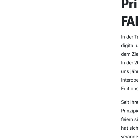
Pr
FAI
In der 
digital
dem Zie
In der 
uns jähr
Interope
Edition
Seit ih
Prinzipi
feiern 
hat sic
verände