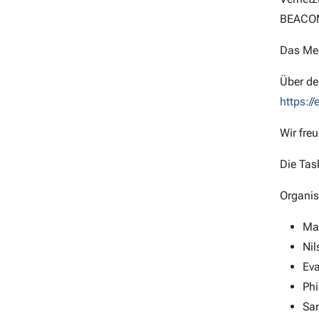
BEACON
Das Mee
Über de
https:/
Wir fre
Die Tas
Organis
Mar
Nil
Eva
Phi
San