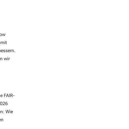
how
 mit
bessern.
n wir
ie FAIR-
2026
en: Wie
en