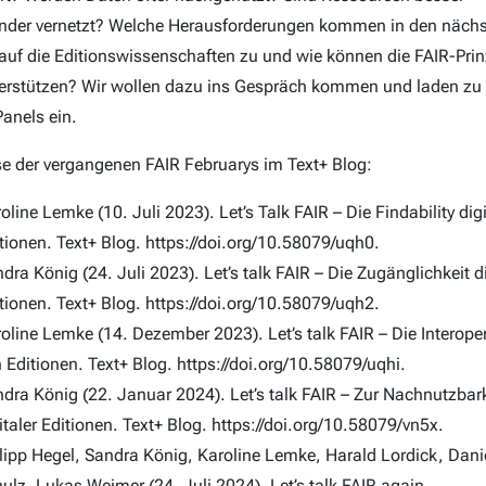
nder vernetzt? Welche Herausforderungen kommen in den näch
auf die Editionswissenschaften zu und wie können die FAIR-Prin
terstützen? Wir wollen dazu ins Gespräch kommen und laden zu
anels ein.
e der vergangenen FAIR Februarys im Text+ Blog:
oline Lemke (10. Juli 2023). Let’s Talk FAIR – Die Findability digi
tionen. Text+ Blog. https://doi.org/10.58079/uqh0.
dra König (24. Juli 2023). Let’s talk FAIR – Die Zugänglichkeit di
tionen. Text+ Blog. https://doi.org/10.58079/uqh2.
oline Lemke (14. Dezember 2023). Let’s talk FAIR – Die Interoper
 Editionen. Text+ Blog. https://doi.org/10.58079/uqhi.
dra König (22. Januar 2024). Let’s talk FAIR – Zur Nachnutzbark
italer Editionen. Text+ Blog. https://doi.org/10.58079/vn5x.
lipp Hegel, Sandra König, Karoline Lemke, Harald Lordick, Dani
ulz, Lukas Weimer (24. Juli 2024). Let’s talk FAIR again.