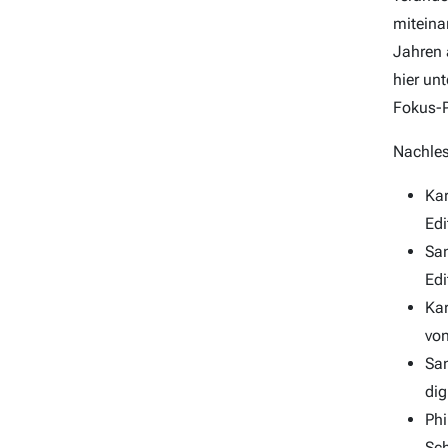
miteina
Jahren 
hier un
Fokus-P
Nachles
Kar
Edi
San
Edi
Kar
von
San
dig
Phi
Sch