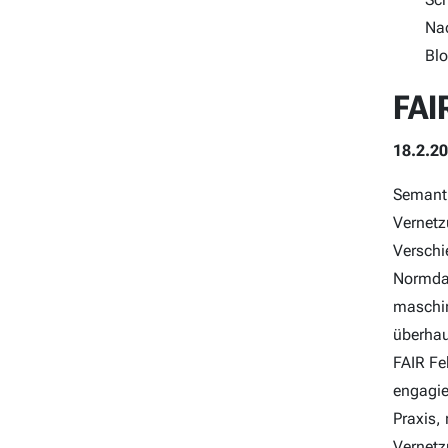
Nac
Blo
FAI
18.2.20
Semanti
Vernetz
Verschi
Normdat
maschin
überhau
FAIR Fe
engagie
Praxis,
Vernetz