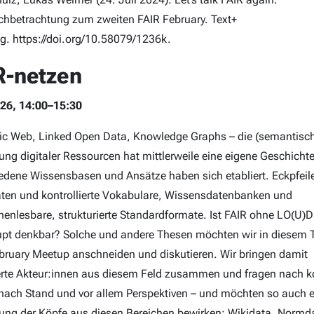
hbetrachtung zum zweiten FAIR February. Text+
g. https://doi.org/10.58079/1236k.
R-netzen
26, 14:00–15:30
c Web, Linked Open Data, Knowledge Graphs – die (semantisc
ung digitaler Ressourcen hat mittlerweile eine eigene Geschichte
edene Wissensbasen und Ansätze haben sich etabliert. Eckpfeile
en und kontrollierte Vokabulare, Wissensdatenbanken und
enlesbare, strukturierte Standardformate. Ist FAIR ohne LO(U)D
pt denkbar? Solche und andere Thesen möchten wir in diesem 
bruary Meetup anschneiden und diskutieren. Wir bringen damit
rte Akteur:innen aus diesem Feld zusammen und fragen nach k
 nach Stand und vor allem Perspektiven – und möchten so auch 
ung der Köpfe aus diesen Bereichen bewirken: Wikidata, Normd