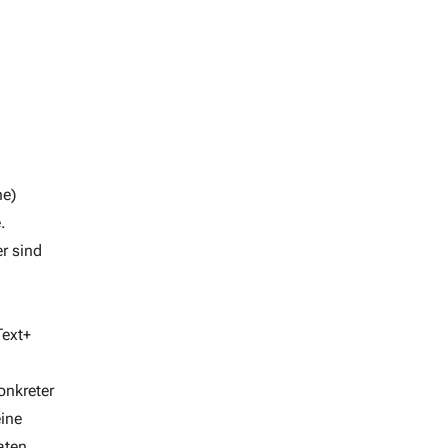
he)
.
r sind
Text+
onkreter
eine
aten,