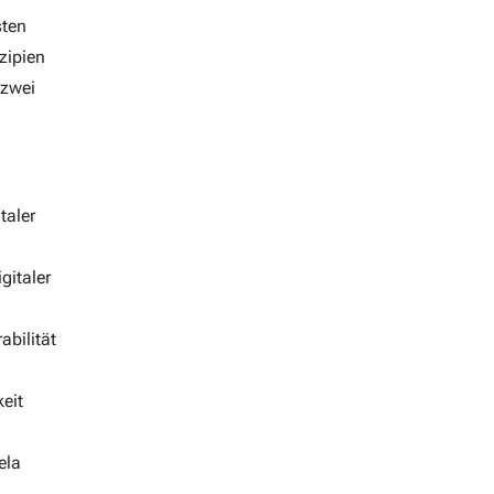
sten
zipien
 zwei
taler
gitaler
abilität
eit
ela