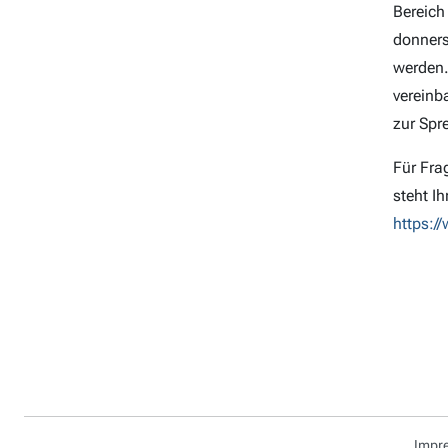
Bereich
donners
werden.
vereinba
zur Spr
Für Fra
steht I
https:/
Impr