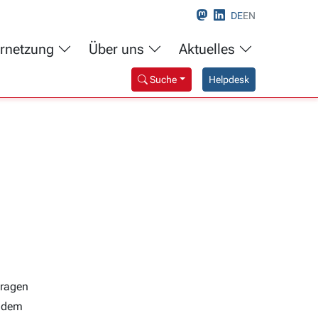
DE
EN
rnetzung
Über uns
Aktuelles
Suche
Helpdesk
Fragen
s dem